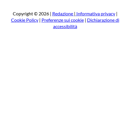
r
c
a
Copyright © 2026 |
Redazione
|
Informativa privacy
|
Cookie Policy
|
Preferenze sui cookie
|
Dichiarazione di
accessibilità