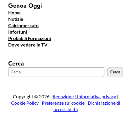
Genoa Oggi
Home
Notizie
Calciomercato
Infortuni
Probabili Formazioni
Dove vedere in TV
Cerca
C
Cerca
e
r
c
a
Copyright © 2026 |
Redazione
|
Informativa privacy
|
Cookie Policy
|
Preferenze sui cookie
|
Dichiarazione di
accessibilità