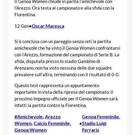
Il Genoa Women chiude in parità l’amichevole con
l’Arezzo. Ora testa al campionato e alla sfida con la
Fiorentina.
Oscar Maresca
12 Gen
•
Si è conclusa con un pareggio senza reti la partita
amichevole che ha visto il Genoa Women confrontarsi
con l’Arezzo, formazione del campionato di Serie B. La
sfida, disputata presso lo stadio Gambino di
Arenzano, non ha visto nessuna delle due squadre
prevalere sull’altra, terminando con il risultato di 0-0.
Questo test rappresenta un appuntamento
importante in vista della ripresa del campionato. Il
prossimo impegno ufficiale per il Genoa Women sarà
infatti la partita contro la Fiorentina.
#Amichevole
, 
Arezzo
Genoa Femminile
, 
Women
, 
Calcio Femminile
, 
Stadio Luigi
•
Genoa Women
Ferraris