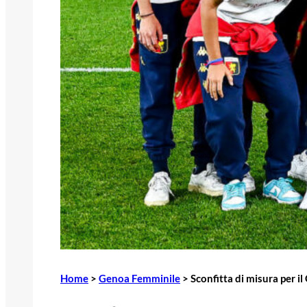
Home
>
Genoa Femminile
>
Sconfitta di misura per 