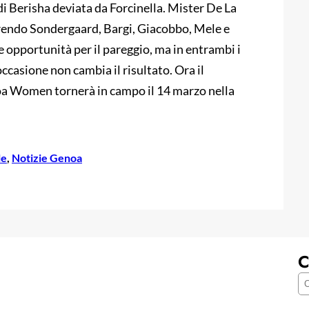
di Berisha deviata da Forcinella. Mister De La
erendo Sondergaard, Bargi, Giacobbo, Mele e
e opportunità per il pareggio, ma in entrambi i
occasione non cambia il risultato. Ora il
oa Women tornerà in campo il 14 marzo nella
le
, 
Notizie Genoa
C
C
e