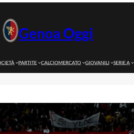
Genoa Oggi
OCIETÀ
PARTITE
CALCIOMERCATO
GIOVANILI
SERIE A