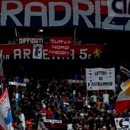
Gudmundsson può lasciare la
Fiorentina: il Genoa osserva, ritorno
possibile?
8 Agosto 2026
Genoa, tre assenti per il Trofeo
Spagnolo: De Rossi senza Havel,
Meichtry e Traorè
8 Agosto 2026