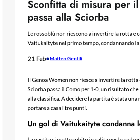
Sconfitta di misura per
passa alla Sciorba
Le rossoblù non riescono a invertire la rotta e 
Vaitukaityte nel primo tempo, condannando la sq
21 Feb
•
Matteo Gentili
Il Genoa Women non riesce a invertire la rotta e
Sciorba passa il Como per 1-0, un risultato che
alla classifica. A decidere la partita è stata una
portare a casa i tre punti.
Un gol di Vaitukaityte condanna l
La partita si mette subito in salita per le padr