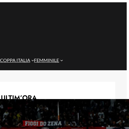
COPPA ITALIA
FEMMINILE
ULTIM’ORA
Genoa su Cheddira: duello con il
Cagliari per l’attaccante del Napoli
8 Agosto 2026