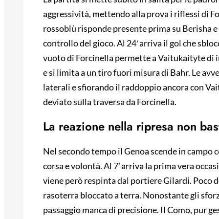
aggressività, mettendo alla prova i riflessi di Fo
rossoblù risponde presente prima su Berisha e 
controllo del gioco. Al 24′ arriva il gol che sbloc
vuoto di Forcinella permette a Vaitukaityte di 
e si limita a un tiro fuori misura di Bahr. Le av
laterali e sfiorando il raddoppio ancora con Vait
deviato sulla traversa da Forcinella.
La reazione nella ripresa non bas
Nel secondo tempo il Genoa scende in campo c
corsa e volontà. Al 7′ arriva la prima vera occas
viene però respinta dal portiere Gilardi. Poc
rasoterra bloccato a terra. Nonostante gli sforzi
passaggio manca di precisione. Il Como, pur ges