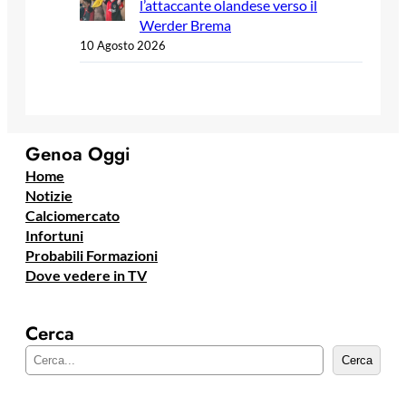
l’attaccante olandese verso il
Werder Brema
10 Agosto 2026
Genoa Oggi
Home
Notizie
Calciomercato
Infortuni
Probabili Formazioni
Dove vedere in TV
Cerca
C
Cerca
e
r