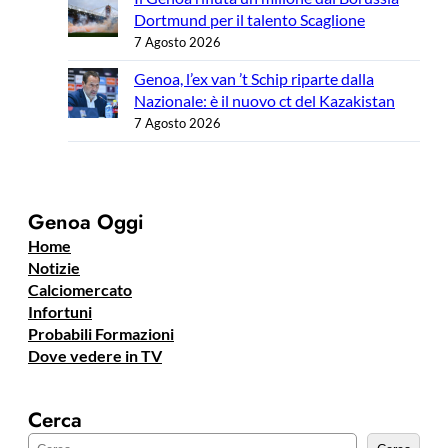
Dortmund per il talento Scaglione
7 Agosto 2026
Genoa, l’ex van ’t Schip riparte dalla
Nazionale: è il nuovo ct del Kazakistan
7 Agosto 2026
Genoa Oggi
Home
Notizie
Calciomercato
Infortuni
Probabili Formazioni
Dove vedere in TV
Cerca
C