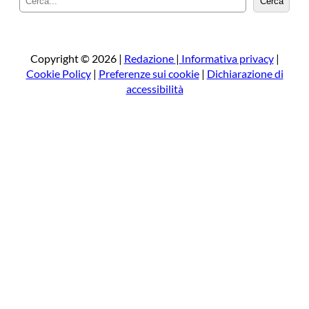
Cerca
e
r
c
a
Copyright © 2026 |
Redazione
|
Informativa privacy
|
Cookie Policy
|
Preferenze sui cookie
|
Dichiarazione di
accessibilità