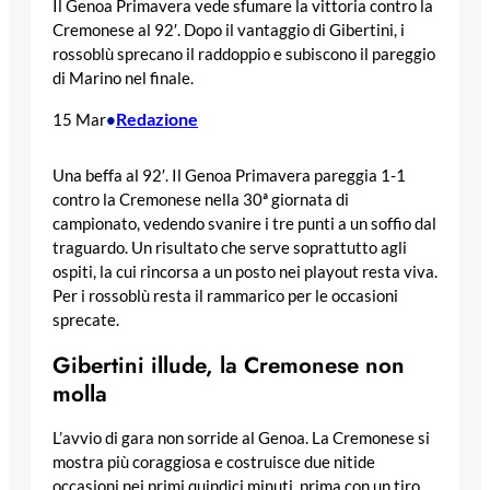
Il Genoa Primavera vede sfumare la vittoria contro la
Cremonese al 92′. Dopo il vantaggio di Gibertini, i
rossoblù sprecano il raddoppio e subiscono il pareggio
di Marino nel finale.
Redazione
15 Mar
•
Una beffa al 92′. Il Genoa Primavera pareggia 1-1
contro la Cremonese nella 30ª giornata di
campionato, vedendo svanire i tre punti a un soffio dal
traguardo. Un risultato che serve soprattutto agli
ospiti, la cui rincorsa a un posto nei playout resta viva.
Per i rossoblù resta il rammarico per le occasioni
sprecate.
Gibertini illude, la Cremonese non
molla
L’avvio di gara non sorride al Genoa. La Cremonese si
mostra più coraggiosa e costruisce due nitide
occasioni nei primi quindici minuti, prima con un tiro