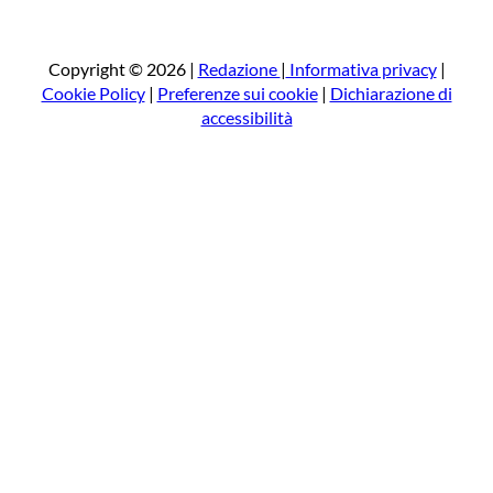
r
c
a
Copyright © 2026 |
Redazione
|
Informativa privacy
|
Cookie Policy
|
Preferenze sui cookie
|
Dichiarazione di
accessibilità