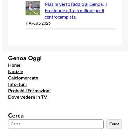
Masini verso l’addio al Genoa, il
Frosinone offre 5 milioni per il
centrocampista
7 Agosto 2026
Genoa Oggi
Home
Notizie
Calciomercato
Infortuni
Probabili Formazioni
Dove vedere in TV
Cerca
C
Cerca
e