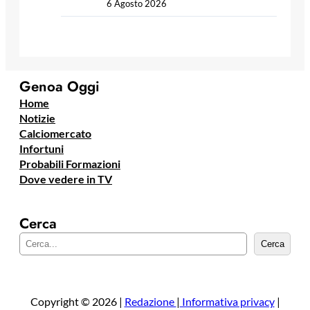
6 Agosto 2026
Genoa Oggi
Home
Notizie
Calciomercato
Infortuni
Probabili Formazioni
Dove vedere in TV
Cerca
C
Cerca
e
r
c
a
Copyright © 2026 |
Redazione
|
Informativa privacy
|