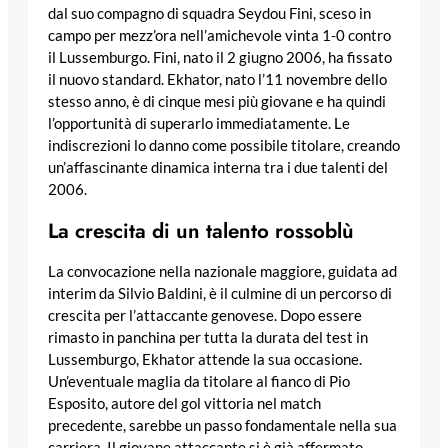
dal suo compagno di squadra Seydou Fini, sceso in
campo per mezz’ora nell’amichevole vinta 1-0 contro
il Lussemburgo. Fini, nato il 2 giugno 2006, ha fissato
il nuovo standard. Ekhator, nato l’11 novembre dello
stesso anno, è di cinque mesi più giovane e ha quindi
l’opportunità di superarlo immediatamente. Le
indiscrezioni lo danno come possibile titolare, creando
un’affascinante dinamica interna tra i due talenti del
2006.
La crescita di un talento rossoblù
La convocazione nella nazionale maggiore, guidata ad
interim da Silvio Baldini, è il culmine di un percorso di
crescita per l’attaccante genovese. Dopo essere
rimasto in panchina per tutta la durata del test in
Lussemburgo, Ekhator attende la sua occasione.
Un’eventuale maglia da titolare al fianco di Pio
Esposito, autore del gol vittoria nel match
precedente, sarebbe un passo fondamentale nella sua
carriera. Il giovane attaccante si è già affermato