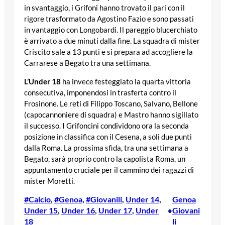
in svantaggio, i Grifoni hanno trovato il pari con il
rigore trasformato da Agostino Fazio e sono passati
in vantaggio con Longobardi. Il pareggio blucerchiato
è arrivato a due minuti dalla fine. La squadra di mister
Criscito sale a 13 punti e si prepara ad accogliere la
Carrarese a Begato tra una settimana.
L’Under 18
ha invece festeggiato la quarta vittoria
consecutiva, imponendosi in trasferta contro il
Frosinone. Le reti di Filippo Toscano, Salvano, Bellone
(capocannoniere di squadra) e Mastro hanno sigillato
il successo. I Grifoncini condividono ora la seconda
posizione in classifica con il Cesena, a soli due punti
dalla Roma. La prossima sfida, tra una settimana a
Begato, sarà proprio contro la capolista Roma, un
appuntamento cruciale per il cammino dei ragazzi di
mister Moretti.
#Calcio
, 
#Genoa
, 
#Giovanili
, 
Under 14
, 
Genoa
Under 15
, 
Under 16
, 
Under 17
, 
Under
Giovani
•
18
li