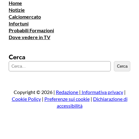
Home
Notizie
Calciomercato
Infortuni
Probabili Formazioni
Dove vedere in TV
Cerca
C
Cerca
e
r
c
a
Copyright © 2026 |
Redazione
|
Informativa privacy
|
Cookie Policy
|
Preferenze sui cookie
|
Dichiarazione di
accessibilità