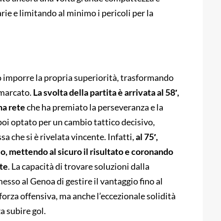
rie e limitando al minimo i pericoli per la
o imporre la propria superiorità, trasformando
 marcato.
La svolta della partita è arrivata al 58′,
na rete
che ha premiato la perseveranza e la
oi optato per un cambio tattico decisivo,
a che si è rivelata vincente. Infatti,
al 75′,
o, mettendo al sicuro il risultato e coronando
te
. La capacità di trovare soluzioni dalla
sso al Genoa di gestire il vantaggio fino al
forza offensiva, ma anche l’eccezionale solidità
a subire gol.