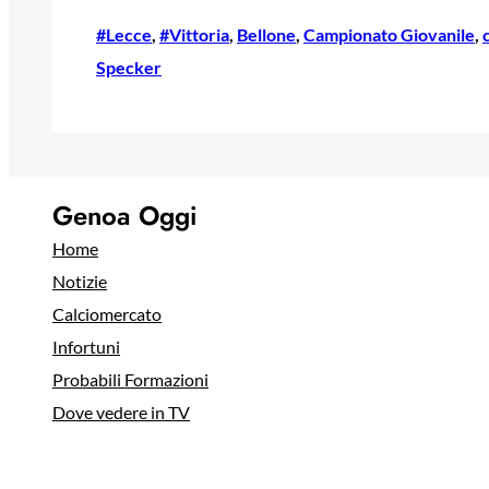
#Lecce
, 
#Vittoria
, 
Bellone
, 
Campionato Giovanile
, 
Specker
Genoa Oggi
Home
Notizie
Calciomercato
Infortuni
Probabili Formazioni
Dove vedere in TV