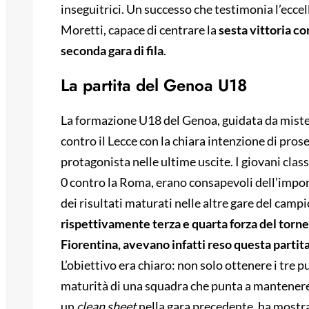
inseguitrici. Un successo che testimonia l’eccel
Moretti, capace di centrare la
sesta vittoria co
seconda gara di fila
.
La partita del Genoa U18
La formazione U18 del Genoa, guidata da miste
contro il Lecce con la chiara intenzione di proseg
protagonista nelle ultime uscite. I giovani clas
0 contro la Roma, erano consapevoli dell’impor
dei risultati maturati nelle altre gare del camp
rispettivamente terza e quarta forza del torneo
Fiorentina, avevano infatti reso questa partita
L’obiettivo era chiaro: non solo ottenere i tre p
maturità di una squadra che punta a mantenere l
un
clean sheet
nella gara precedente, ha mostr