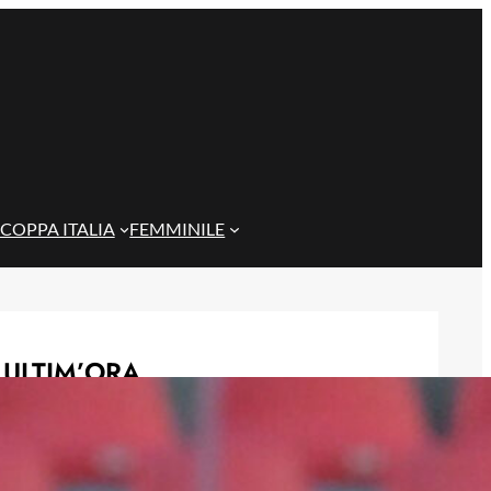
COPPA ITALIA
FEMMINILE
ULTIM’ORA
Genoa, idea Dallinga per l’attacco: la
chiave è un’operazione tra Bologna e
Fiorentina