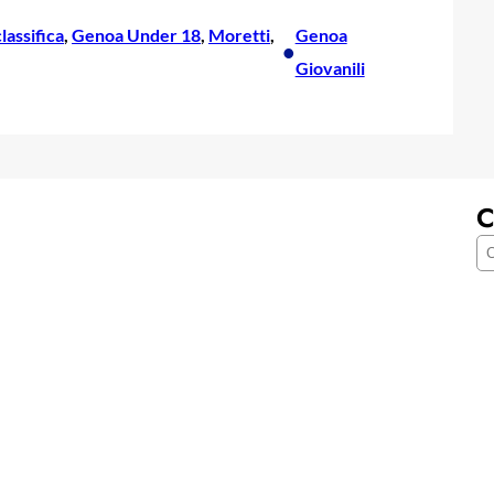
classifica
, 
Genoa Under 18
, 
Moretti
, 
Genoa
•
Giovanili
C
C
e
r
c
a