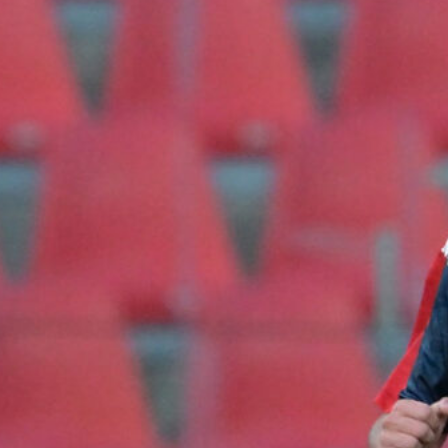
7 Agosto 2026
Scaglione lascia il Genoa, il Borussia
Dortmund continua a puntare sui
talenti italiani
7 Agosto 2026
Masini verso l’addio al Genoa, il
Frosinone offre 5 milioni per il
centrocampista
7 Agosto 2026