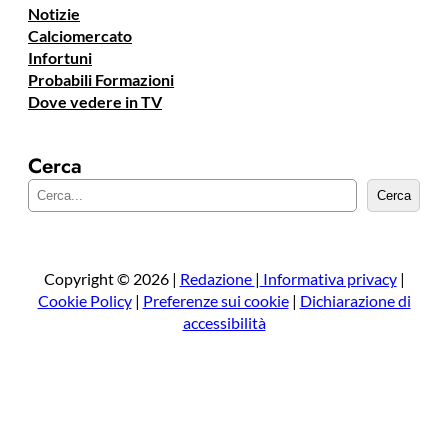
Notizie
Calciomercato
Infortuni
Probabili Formazioni
Dove vedere in TV
Cerca
C
Cerca
e
r
c
a
Copyright © 2026 |
Redazione
|
Informativa privacy
|
Cookie Policy
|
Preferenze sui cookie
|
Dichiarazione di
accessibilità