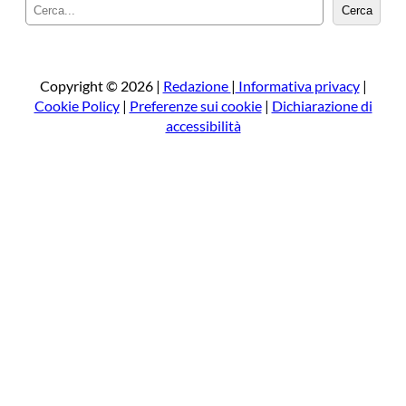
C
Cerca
e
r
c
a
Copyright © 2026 |
Redazione
|
Informativa privacy
|
Cookie Policy
|
Preferenze sui cookie
|
Dichiarazione di
accessibilità