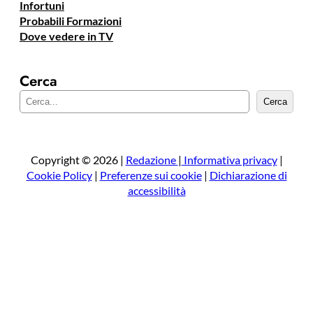
Infortuni
Probabili Formazioni
Dove vedere in TV
Cerca
C
Cerca
e
r
c
a
Copyright © 2026 |
Redazione
|
Informativa privacy
|
Cookie Policy
|
Preferenze sui cookie
|
Dichiarazione di
accessibilità