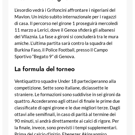
L’esordio vedrà i Grifoncini affrontare i nigeriani del
Mavlon. Un inizio subito internazionale per i ragazzi
di casa. Il percorso nel girone 1 proseguirà mercoledì
11 marzo a Lerici, dove il Genoa sfiderà gli albanesi
del Vllaznia. La fase a gironi si concluderà tra le mura
amiche. L’ultima partita sarà contro la squadra del
Burkina Faso, il Police Football, presso il Campo
Sportivo “Begato 9” di Genova.
La formula del torneo
Ventiquattro squadre Under 18 parteciperanno alla
competizione. Sette sono italiane, diciassette le
straniere. Le formazioni sono suddivise in sei gironi da
quattro. Accederanno agli ottavi di finale le prime due
classificate di ogni girone e le due migliori terze. Dagli
ottavi alle semifinali, in caso di parità al termine dei
90 minuti, si andrà direttamente ai calci di rigore. Per
la finale, invece, sono previsti i tempi supplementari.
Prima del calcio d’inizio, Ebenezer Akinsanmiro,