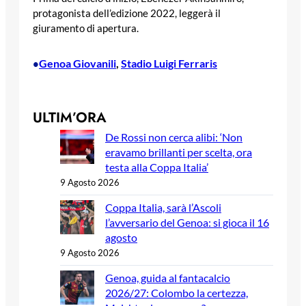
protagonista dell’edizione 2022, leggerà il
giuramento di apertura.
Genoa Giovanili
, 
Stadio Luigi Ferraris
•
ULTIM’ORA
De Rossi non cerca alibi: ‘Non
eravamo brillanti per scelta, ora
testa alla Coppa Italia’
9 Agosto 2026
Coppa Italia, sarà l’Ascoli
l’avversario del Genoa: si gioca il 16
agosto
9 Agosto 2026
Genoa, guida al fantacalcio
2026/27: Colombo la certezza,