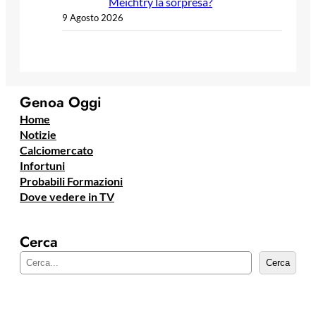
Meichtry la sorpresa?
9 Agosto 2026
Genoa Oggi
Home
Notizie
Calciomercato
Infortuni
Probabili Formazioni
Dove vedere in TV
Cerca
C
Cerca
e
r
c