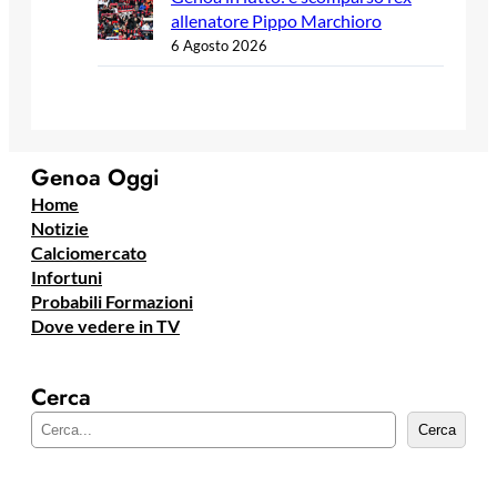
allenatore Pippo Marchioro
6 Agosto 2026
Genoa Oggi
Home
Notizie
Calciomercato
Infortuni
Probabili Formazioni
Dove vedere in TV
Cerca
C
Cerca
e
r
c