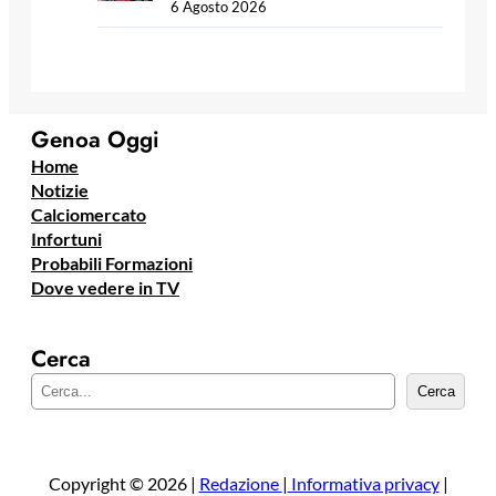
6 Agosto 2026
Genoa Oggi
Home
Notizie
Calciomercato
Infortuni
Probabili Formazioni
Dove vedere in TV
Cerca
C
Cerca
e
r
c
a
Copyright © 2026 |
Redazione
|
Informativa privacy
|