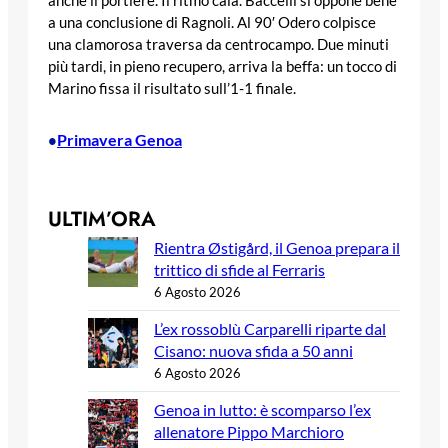
anche il portiere. Il ritmo cala. Baccelli si oppone bene
a una conclusione di Ragnoli. Al 90′ Odero colpisce
una clamorosa traversa da centrocampo. Due minuti
più tardi, in pieno recupero, arriva la beffa: un tocco di
Marino fissa il risultato sull’1-1 finale.
Primavera Genoa
•
ULTIM’ORA
Rientra Østigård, il Genoa prepara il
trittico di sfide al Ferraris
6 Agosto 2026
L’ex rossoblù Carparelli riparte dal
Cisano: nuova sfida a 50 anni
6 Agosto 2026
Genoa in lutto: è scomparso l’ex
allenatore Pippo Marchioro