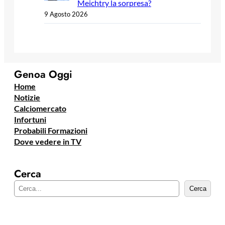
Meichtry la sorpresa?
9 Agosto 2026
Genoa Oggi
Home
Notizie
Calciomercato
Infortuni
Probabili Formazioni
Dove vedere in TV
Cerca
C
Cerca
e
r
c