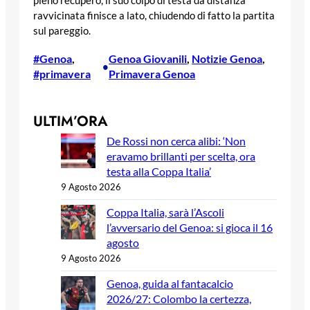
pieno recupero, il suo colpo di testa da distanza
ravvicinata finisce a lato, chiudendo di fatto la partita
sul pareggio.
#Genoa
, 
Genoa Giovanili
, 
Notizie Genoa
, 
•
#primavera
Primavera Genoa
ULTIM’ORA
De Rossi non cerca alibi: ‘Non
eravamo brillanti per scelta, ora
testa alla Coppa Italia’
9 Agosto 2026
Coppa Italia, sarà l’Ascoli
l’avversario del Genoa: si gioca il 16
agosto
9 Agosto 2026
Genoa, guida al fantacalcio
2026/27: Colombo la certezza,