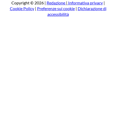
a
Copyright © 2026 |
Redazione
|
Informativa privacy
|
Cookie Policy
|
Preferenze sui cookie
|
Dichiarazione di
accessibilità