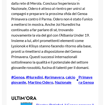
dalla rete di Merola. Conclusa l’esperienza in
Nazionale, Odero è atteso al rientro per unirsi ai
compagni e preparare la prossima sfida del Genoa
on è stato l’unico
Primavera contro il Parma. Odero n
a mettersi in mostra. Anche Joi Nuredini ha
continuato a far parlare di sé, trovando
nuovamente la via del gol con l’Albania Under 19.
Insieme a lui, altri promettenti elementi come
Lysionok e Klisys stanno facendo ritorno alla base,
pronti a rimettersi a disposizione del Genoa
Primavera. Questi successi internazionali
sottolineano la qualità e il potenziale del settore
giovanile rossoblù, fucina di talenti per il domani.
#Genoa
, 
#Nuredini
, 
#primavera
, 
calcio
Primave
•
giovanile
, 
Martino Odero
, 
Nazionale
ra Genoa
ULTIM’ORA
Rientra Østigård, il Genoa prepara il