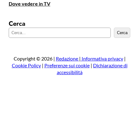
Dove vedere in TV
Cerca
C
Cerca
e
r
c
a
Copyright © 2026 |
Redazione
|
Informativa privacy
|
Cookie Policy
|
Preferenze sui cookie
|
Dichiarazione di
accessibilità