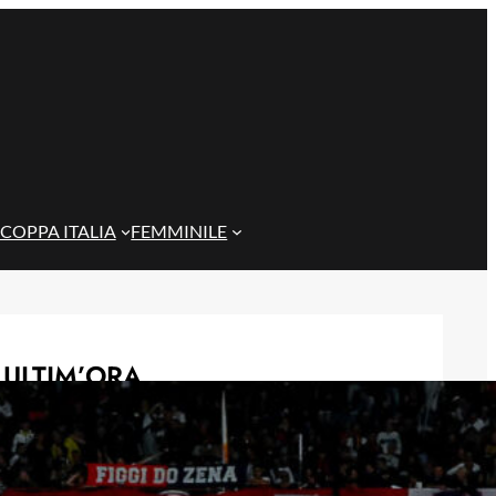
COPPA ITALIA
FEMMINILE
ULTIM’ORA
Scontri tra tifoserie a Genova:
spranghe e bastoni nei vicoli prima
del Trofeo Spagnolo