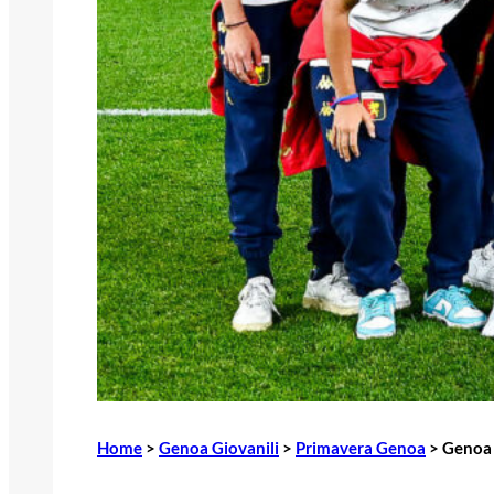
Home
>
Genoa Giovanili
>
Primavera Genoa
>
Genoa 