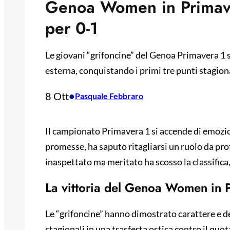
Genoa Women in Primaver
per 0-1
Le giovani “grifoncine” del Genoa Primavera 1 
esterna, conquistando i primi tre punti stagional
8 Ott
•
Pasquale Febbraro
Il campionato Primavera 1 si accende di emozio
promesse, ha saputo ritagliarsi un ruolo da pro
inaspettato ma meritato ha scosso la classifica
La vittoria del Genoa Women in 
Le “grifoncine” hanno dimostrato carattere e d
stagionali in una trasferta ostica contro il quo