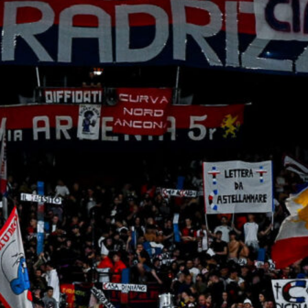
8 Agosto 2026
Genoa su Cheddira: duello con il
Cagliari per l’attaccante del Napoli
8 Agosto 2026
Gudmundsson può lasciare la
Fiorentina: il Genoa osserva, ritorno
possibile?
8 Agosto 2026