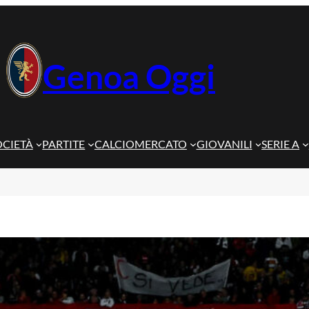
Genoa Oggi
OCIETÀ
PARTITE
CALCIOMERCATO
GIOVANILI
SERIE A