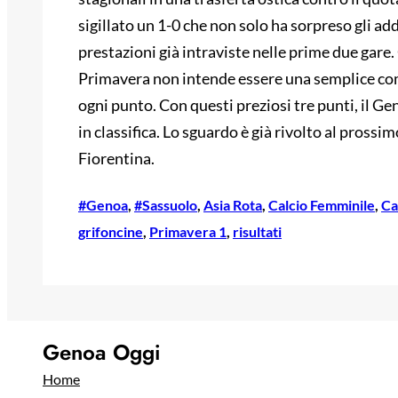
sigillato un 1-0 che non solo ha sorpreso gli ad
prestazioni già intraviste nelle prime due gare.
Primavera non intende essere una semplice com
ogni punto. Con questi preziosi tre punti, il Ge
in classifica. Lo sguardo è già rivolto al pross
Fiorentina.
#Genoa
, 
#Sassuolo
, 
Asia Rota
, 
Calcio Femminile
, 
Ca
grifoncine
, 
Primavera 1
, 
risultati
Genoa Oggi
Home