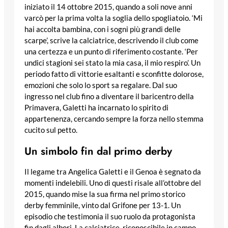
iniziato il 14 ottobre 2015, quando a soli nove anni
varcò per la prima volta la soglia dello spogliatoio. ‘Mi
hai accolta bambina, con i sogni più grandi delle
scarpe’, scrive la calciatrice, descrivendo il club come
una certezza e un punto di riferimento costante. ‘Per
undici stagioni sei stato la mia casa, il mio respiro’. Un
periodo fatto di vittorie esaltanti e sconfitte dolorose,
emozioni che solo lo sport sa regalare. Dal suo
ingresso nel club fino a diventare il baricentro della
Primavera, Galetti ha incarnato lo spirito di
appartenenza, cercando sempre la forza nello stemma
cucito sul petto.
Un simbolo fin dal primo derby
Il legame tra Angelica Galetti e il Genoa è segnato da
momenti indelebili. Uno di questi risale all’ottobre del
2015, quando mise la sua firma nel primo storico
derby femminile, vinto dal Grifone per 13-1. Un
episodio che testimonia il suo ruolo da protagonista
fin dagli albori. La calciatrice, riconoscibile in campo