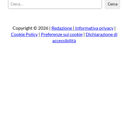
C
Cerca
e
r
c
a
Copyright © 2026 |
Redazione
|
Informativa privacy
|
Cookie Policy
|
Preferenze sui cookie
|
Dichiarazione di
accessibilità