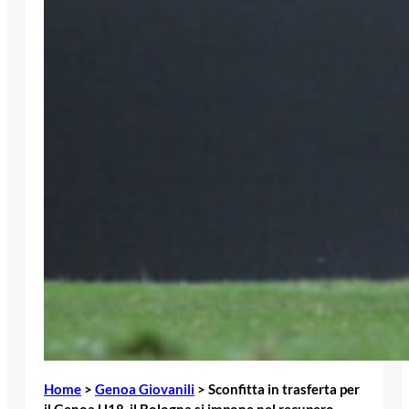
Home
>
Genoa Giovanili
>
Sconfitta in trasferta per
il Genoa U18. il Bologna si impone nel recupero