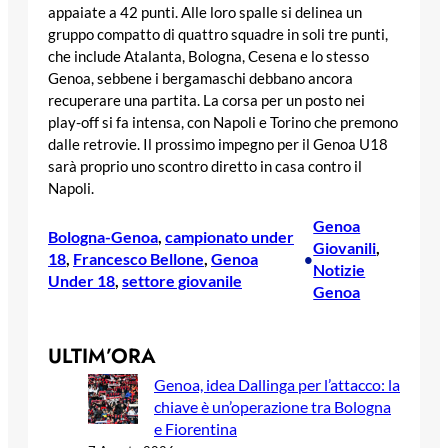
appaiate a 42 punti. Alle loro spalle si delinea un
gruppo compatto di quattro squadre in soli tre punti,
che include Atalanta, Bologna, Cesena e lo stesso
Genoa, sebbene i bergamaschi debbano ancora
recuperare una partita. La corsa per un posto nei
play-off si fa intensa, con Napoli e Torino che premono
dalle retrovie. Il prossimo impegno per il Genoa U18
sarà proprio uno scontro diretto in casa contro il
Napoli.
Genoa
Bologna-Genoa
, 
campionato under
Giovanili
, 
18
, 
Francesco Bellone
, 
Genoa
•
Notizie
Under 18
, 
settore giovanile
Genoa
ULTIM’ORA
Genoa, idea Dallinga per l’attacco: la
chiave è un’operazione tra Bologna
e Fiorentina