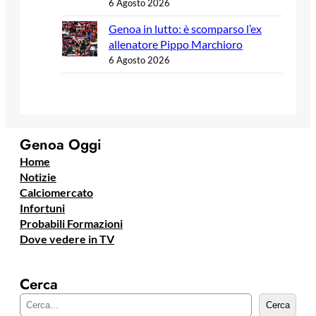
6 Agosto 2026
Genoa in lutto: è scomparso l’ex
allenatore Pippo Marchioro
6 Agosto 2026
Genoa Oggi
Home
Notizie
Calciomercato
Infortuni
Probabili Formazioni
Dove vedere in TV
Cerca
C
Cerca
e