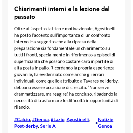
Chiarimenti interni e la lezione del
passato
Oltre all’aspetto tattico e motivazionale, Agostinelli
ha posto l’accento sull’importanza di un confronto
interno. Ha suggerito che alla ripresa della
preparazione sia fondamentale un chiarimento su
tutti i fronti, specialmente in riferimento a episodi di
superficialità che possono costare caro in partite di
alta posta in palio. Ricordando la propria esperienza
giovanile, ha evidenziato come anche gli errori
individuali, come quello attribuito a Tavares nel derby,
debbano essere occasione di crescita. “Non serve
drammatizzare, ma reagire”, ha concluso, ribadendo la
necessità di trasformare le difficoltà in opportunità di
rilancio.
#Calcio
, 
#Genoa
, 
#Lazio
, 
Agostinelli
, 
Notizie
•
Post-derby
, 
Serie A
Genoa