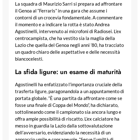
La squadra di Maurizio Sarri si prepara ad affrontare
il Genoa al “Ferraris” in una gara che assume i
contorni di un crocevia fondamentale. A commentare
il momento e a indicare la rotta è stato Andrea
Agostinelli, intervenuto ai microfoni di Radiosei. L’ex
centrocampista, che ha vestito sia la maglia della
Lazio che quella del Genoa negli anni ’80, ha tracciato
un quadro chiaro delle aspettative e delle necessità
biancocelesti.
La sfida ligure: un esame di maturità
Agostinelli ha enfatizzato l’importanza cruciale della
trasferta ligure, paragonandola a un appuntamento di
portata globale. “È una partita da affrontare come se
fosse una finale di Coppa del Mondo”, ha dichiarato,
sottolineando come il campionato sia ancora lungo e
offra ampie possibilità di riscatto. L’ex calciatore ha
messo in guardia la Lazio dalla sottovalutazione
dell’avversario, evidenziando la necessità di un
approccio umile e consapevole. “Serve l’umiltà di