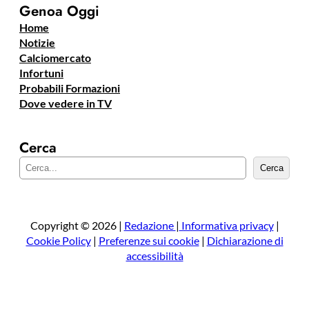
Genoa Oggi
Home
Notizie
Calciomercato
Infortuni
Probabili Formazioni
Dove vedere in TV
Cerca
C
Cerca
e
r
c
a
Copyright © 2026 |
Redazione
|
Informativa privacy
|
Cookie Policy
|
Preferenze sui cookie
|
Dichiarazione di
accessibilità