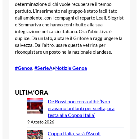
determinazione di chi vuole recuperare il tempo
perduto. L’inserimento nel gruppo è stato facilitato
dall’ambiente, con i compagni di reparto Leali, Siegrist
e Sommariva che hanno contribuito alla sua
integrazione nel calcio italiano. Ora l’obiettivo è
duplice. Da un lato, aiutare il Grifone a raggiungere la
salvezza. Dall’altro, usare questa vetrina per
riconquistare un posto nella nazionale olandese.
#Genoa
, 
#SerieA
Notizie Genoa
•
ULTIM’ORA
De Rossi non cerca alibi: ‘Non
eravamo brillanti per scelta, ora
testa alla Coppa Italia’
9 Agosto 2026
Coppa Italia, sarà l’Ascoli