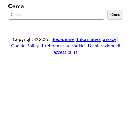
Cerca
C
Cerca
e
r
c
a
Copyright © 2026 |
Redazione
|
Informativa privacy
|
Cookie Policy
|
Preferenze sui cookie
|
Dichiarazione di
accessibilità