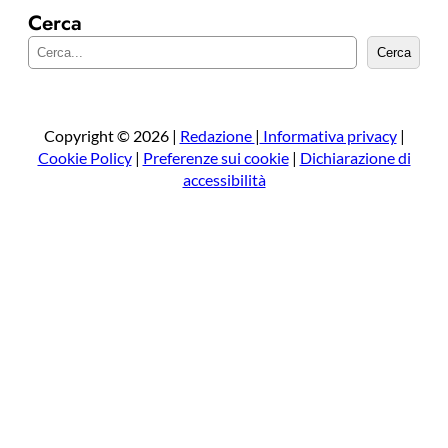
Cerca
C
Cerca
e
r
c
a
Copyright © 2026 |
Redazione
|
Informativa privacy
|
Cookie Policy
|
Preferenze sui cookie
|
Dichiarazione di
accessibilità