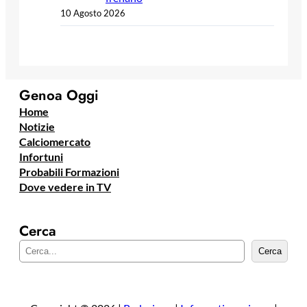
10 Agosto 2026
Genoa Oggi
Home
Notizie
Calciomercato
Infortuni
Probabili Formazioni
Dove vedere in TV
Cerca
C
Cerca
e
r
c
a