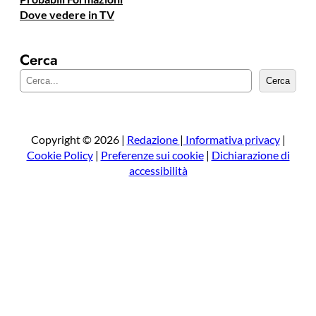
Dove vedere in TV
Cerca
C
Cerca
e
r
c
a
Copyright © 2026 |
Redazione
|
Informativa privacy
|
Cookie Policy
|
Preferenze sui cookie
|
Dichiarazione di
accessibilità