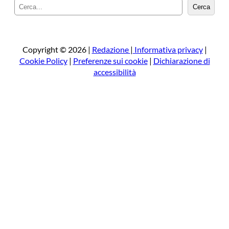
C
Cerca
e
r
c
a
Copyright © 2026 |
Redazione
|
Informativa privacy
|
Cookie Policy
|
Preferenze sui cookie
|
Dichiarazione di
accessibilità