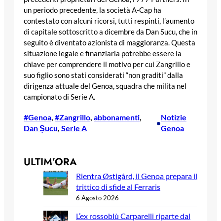
un periodo precedente, la società A-Cap ha
contestato con alcuni ricorsi, tutti respinti, l’aumento
di capitale sottoscritto a dicembre da Dan Sucu, che in
seguito è diventato azionista di maggioranza. Questa
situazione legale e finanziaria potrebbe essere la
chiave per comprendere il motivo per cui Zangrillo e
suo figlio sono stati considerati “non graditi” dalla
dirigenza attuale del Genoa, squadra che milita nel
campionato di Serie A.
#Genoa
, 
#Zangrillo
, 
abbonamenti
, 
Notizie
•
Dan Șucu
, 
Serie A
Genoa
ULTIM’ORA
Rientra Østigård, il Genoa prepara il
trittico di sfide al Ferraris
6 Agosto 2026
L’ex rossoblù Carparelli riparte dal