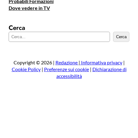
Probabili Formazioni
Dove vedere in TV
Cerca
C
Cerca
e
r
c
a
Copyright © 2026 |
Redazione
|
Informativa privacy
|
Cookie Policy
|
Preferenze sui cookie
|
Dichiarazione di
accessibilità