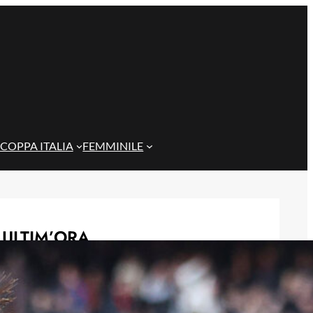
COPPA ITALIA
FEMMINILE
ULTIM’ORA
Genoa Women, buona la prima:
Cafferata decide il test contro il
Como