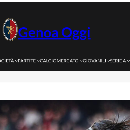
Genoa Oggi
OCIETÀ
PARTITE
CALCIOMERCATO
GIOVANILI
SERIE A