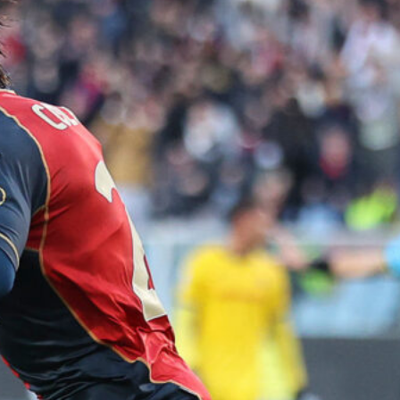
8 Agosto 2026
Genoa, idea Dallinga per l’attacco: la
chiave è un’operazione tra Bologna e
Fiorentina
7 Agosto 2026
Scaglione lascia il Genoa, il Borussia
Dortmund continua a puntare sui
talenti italiani
7 Agosto 2026