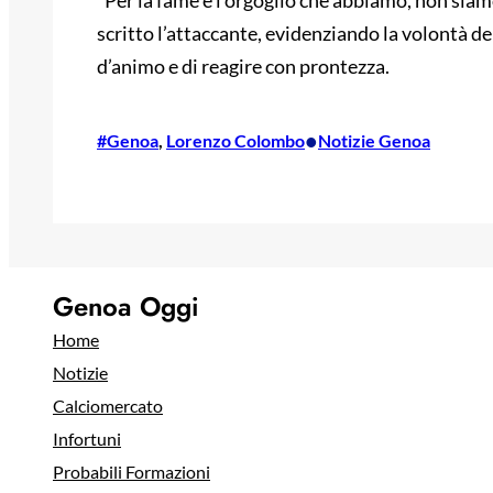
“Per la fame e l’orgoglio che abbiamo, non siam
scritto l’attaccante, evidenziando la volontà d
d’animo e di reagire con prontezza.
•
#Genoa
, 
Lorenzo Colombo
Notizie Genoa
Genoa Oggi
Home
Notizie
Calciomercato
Infortuni
Probabili Formazioni