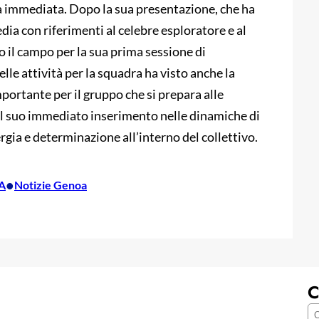
a immediata. Dopo la sua presentazione, che ha
edia con riferimenti al celebre esploratore e al
to il campo per la sua prima sessione di
le attività per la squadra ha visto anche la
rtante per il gruppo che si prepara alle
 il suo immediato inserimento nelle dinamiche di
gia e determinazione all’interno del collettivo.
•
 A
Notizie Genoa
C
C