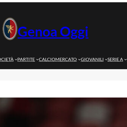
Genoa Oggi
OCIETÀ
PARTITE
CALCIOMERCATO
GIOVANILI
SERIE A