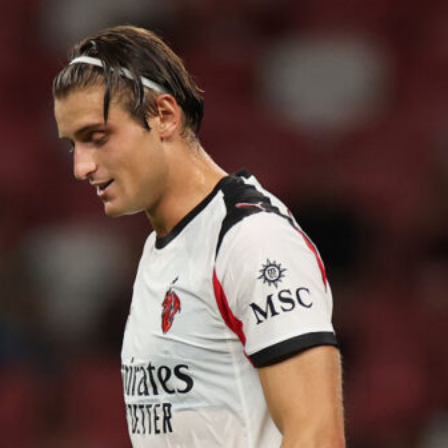
Ostiamare, Alberto De Rossi è il
nuovo presidente: Daniele mantiene
la proprietà del club
6 Agosto 2026
Genoa, condanna del Tribunale:
dovrà pagare 8 milioni di euro a
Preziosi
6 Agosto 2026