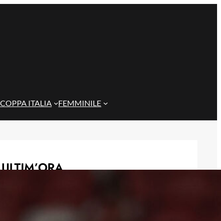
COPPA ITALIA
FEMMINILE
ULTIM’ORA
Genoa in lutto: è scomparso l’ex
allenatore Pippo Marchioro
6 Agosto 2026