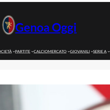
Genoa Oggi
OCIETÀ
PARTITE
CALCIOMERCATO
GIOVANILI
SERIE A