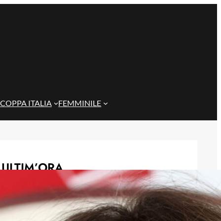
COPPA ITALIA
FEMMINILE
ULTIM’ORA
Genoa, idea Dallinga per l’attacco: la
chiave è un’operazione tra Bologna e
Fiorentina