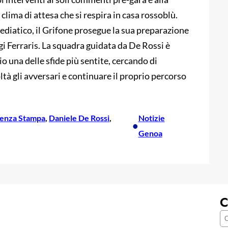
clima di attesa che si respira in casa rossoblù.
mediatico, il Grifone prosegue la sua preparazione
i Ferraris. La squadra guidata da De Rossi è
io una delle sfide più sentite, cercando di
ltà gli avversari e continuare il proprio percorso
enza Stampa
, 
Daniele De Rossi
, 
Notizie
•
Genoa
C
C