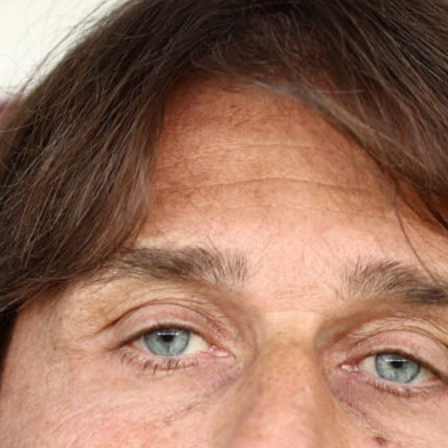
7 Agosto 2026
Scaglione lascia il Genoa, il Borussia
Dortmund continua a puntare sui
talenti italiani
7 Agosto 2026
Masini verso l’addio al Genoa, il
Frosinone offre 5 milioni per il
centrocampista
7 Agosto 2026