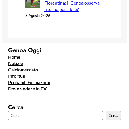
Fiorentina: il Genoa osserva,
ritorno possibile?
8 Agosto 2026
Genoa Oggi
Home
Notizie
Calciomercato
Infortuni
Probabili Formazioni
Dove vedere in TV
Cerca
C
Cerca
e
r