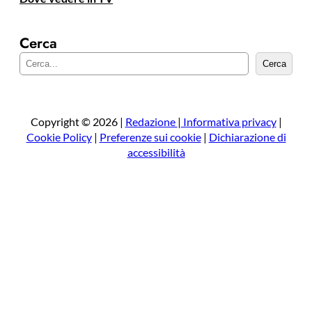
Cerca
C
Cerca
e
r
c
a
Copyright © 2026 |
Redazione
|
Informativa privacy
|
Cookie Policy
|
Preferenze sui cookie
|
Dichiarazione di
accessibilità