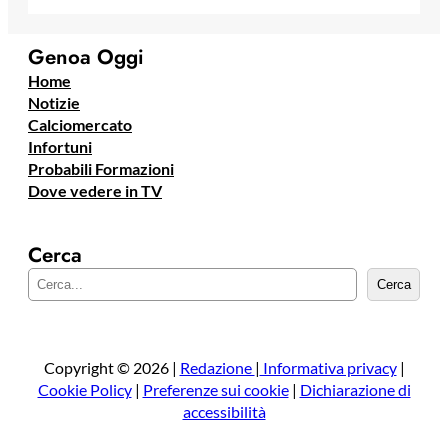
Genoa Oggi
Home
Notizie
Calciomercato
Infortuni
Probabili Formazioni
Dove vedere in TV
Cerca
C
Cerca
e
r
c
a
Copyright © 2026 |
Redazione
|
Informativa privacy
|
Cookie Policy
|
Preferenze sui cookie
|
Dichiarazione di
accessibilità