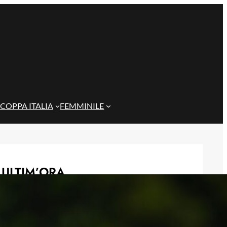
COPPA ITALIA
FEMMINILE
ULTIM’ORA
Masini verso l’addio al Genoa, il
Frosinone offre 5 milioni per il
centrocampista