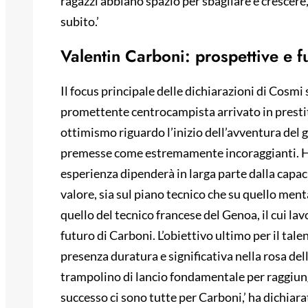
ragazzi abbiano spazio per sbagliare e crescere
subito.’
Valentin Carboni: prospettive e fu
Il focus principale delle dichiarazioni di Cosmi 
promettente centrocampista arrivato in prestito
ottimismo riguardo l’inizio dell’avventura del 
premesse come estremamente incoraggianti. Ha
esperienza dipenderà in larga parte dalla capaci
valore, sia sul piano tecnico che su quello men
quello del tecnico francese del Genoa, il cui l
futuro di Carboni. L’obiettivo ultimo per il tal
presenza duratura e significativa nella rosa del
trampolino di lancio fondamentale per raggiung
successo ci sono tutte per Carboni,’ ha dichiarat