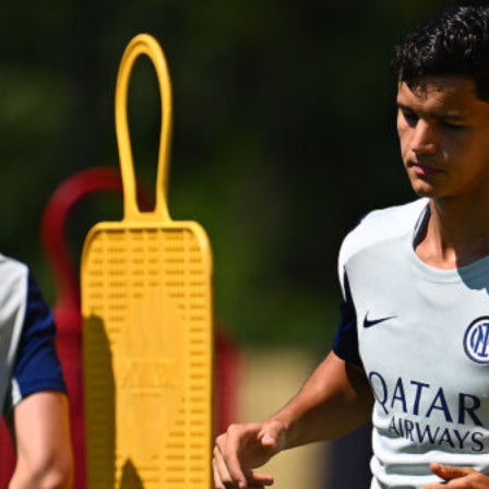
7 Agosto 2026
Il Genoa rifiuta un milione dal
Borussia Dortmund per il talento
Scaglione
7 Agosto 2026
Genoa, l’ex van ’t Schip riparte dalla
Nazionale: è il nuovo ct del
Kazakistan
7 Agosto 2026