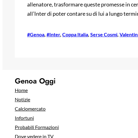
allenatore, trasformare queste promesse in cer
all’Inter di poter contare su di lui a lungo termin
#Genoa
, 
#Inter
, 
Coppa Italia
, 
Serse Cosmi
, 
Valentin
Genoa Oggi
Home
Notizie
Calciomercato
Infortuni
Probabili Formazioni
Dove vedere in TV