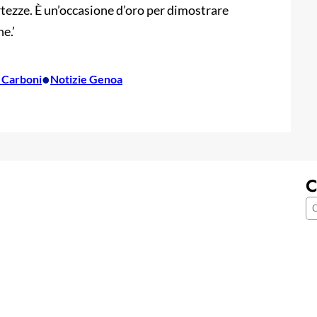
tezze. È un’occasione d’oro per dimostrare
e.’
•
 Carboni
Notizie Genoa
C
C
e
r
c
a