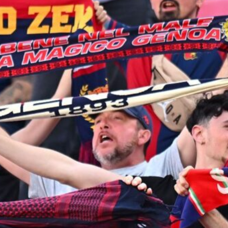
8 Agosto 2026
Genoa su Cheddira: duello con il
Cagliari per l’attaccante del Napoli
8 Agosto 2026
Gudmundsson può lasciare la
Fiorentina: il Genoa osserva, ritorno
possibile?
8 Agosto 2026