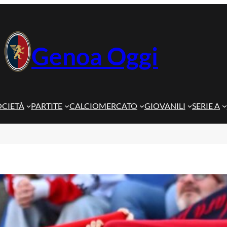
Genoa Oggi
OCIETÀ
PARTITE
CALCIOMERCATO
GIOVANILI
SERIE A