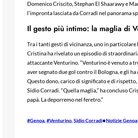
Domenico Criscito, Stephan El Shaarawy e Marc
l’impronta lasciata da Corradi nel panorama sp
Il gesto più intimo: la maglia di 
Tra i tanti gesti di vicinanza, uno in particolare
Cristina ha rivelato un episodio di straordinari
attaccante Venturino. “Venturino è venuto a tr
aver segnato due gol contro il Bologna, e gli ha
Questo dono, carico di significato e di rispetto
Sidio Corradi. “Quella maglia,” ha concluso Cri
papà. La deporremo nel feretro.”
•
#Genoa
, 
#Venturino
, 
Sidio Corradi
Notizie Genoa