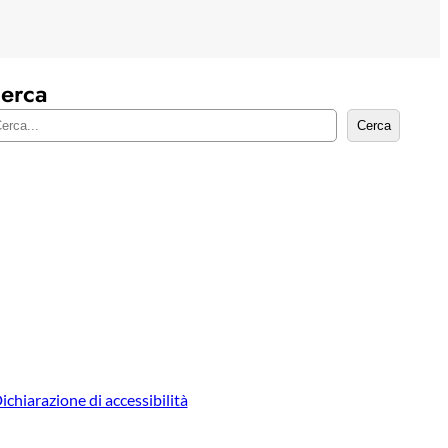
erca
Cerca
ichiarazione di accessibilità