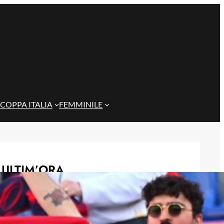
COPPA ITALIA
FEMMINILE
ULTIM’ORA
Scontri tra tifoserie a Genova:
spranghe e bastoni nei vicoli prima
del Trofeo Spagnolo