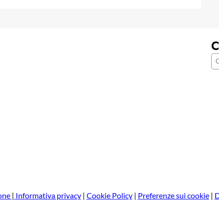
C
C
e
r
c
a
one
|
Informativa privacy
|
Cookie Policy
|
Preferenze sui cookie
|
D