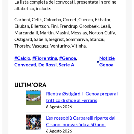
La lista completa dei convocati, presentata in ordine
alfabetico, include:
Carboni, Celik, Colombo, Cornet, Cuenca, Ekhator,
Ekuban, Ellertson, Fini, Frendrup, Gronbaek, Leali,
Marcandalli, Martin, Masini, Messias, Norton-Cuffy,
Ostigard, Sabelli, Siegrist, Sommariva, Stanciu,
Thorsby, Vasquez, Venturino, Vitinha.
#Calcio
, 
#Fiorentina
, 
#Genoa
, 
Notizie
•
Convocati
, 
De Rossi
, 
Serie A
Genoa
ULTIM’ORA
Rientra Østigård, il Genoa prepara il
trittico di sfide al Ferraris
6 Agosto 2026
L’ex rossoblù Carparelli riparte dal
Cisano: nuova sfida a 50 anni
6 Agosto 2026