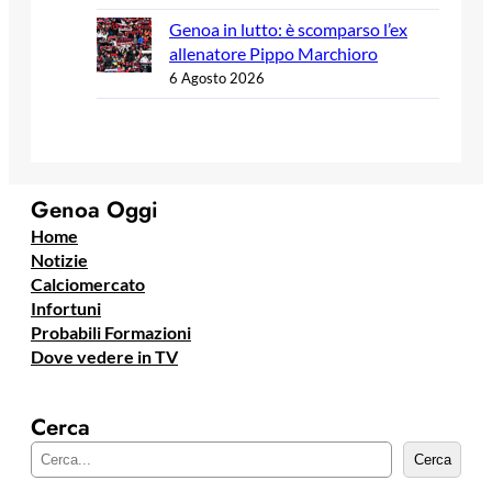
Genoa in lutto: è scomparso l’ex
allenatore Pippo Marchioro
6 Agosto 2026
Genoa Oggi
Home
Notizie
Calciomercato
Infortuni
Probabili Formazioni
Dove vedere in TV
Cerca
C
Cerca
e