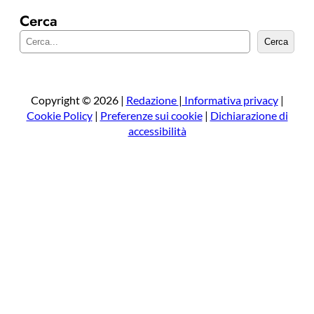
Cerca
C
Cerca
e
r
c
a
Copyright © 2026 |
Redazione
|
Informativa privacy
|
Cookie Policy
|
Preferenze sui cookie
|
Dichiarazione di
accessibilità