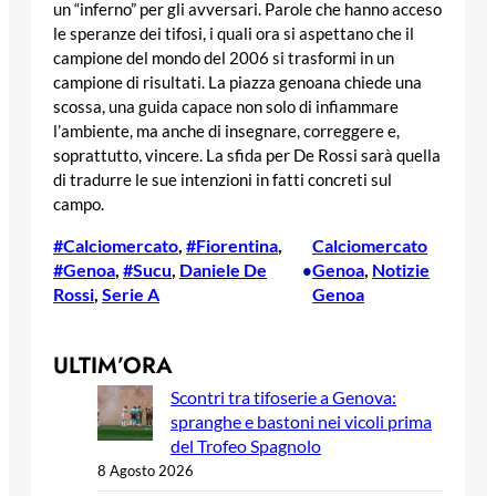
un “inferno” per gli avversari. Parole che hanno acceso
le speranze dei tifosi, i quali ora si aspettano che il
campione del mondo del 2006 si trasformi in un
campione di risultati. La piazza genoana chiede una
scossa, una guida capace non solo di infiammare
l’ambiente, ma anche di insegnare, correggere e,
soprattutto, vincere. La sfida per De Rossi sarà quella
di tradurre le sue intenzioni in fatti concreti sul
campo.
#Calciomercato
, 
#Fiorentina
, 
Calciomercato
#Genoa
, 
#Sucu
, 
Daniele De
Genoa
, 
Notizie
•
Rossi
, 
Serie A
Genoa
ULTIM’ORA
Scontri tra tifoserie a Genova:
spranghe e bastoni nei vicoli prima
del Trofeo Spagnolo
8 Agosto 2026