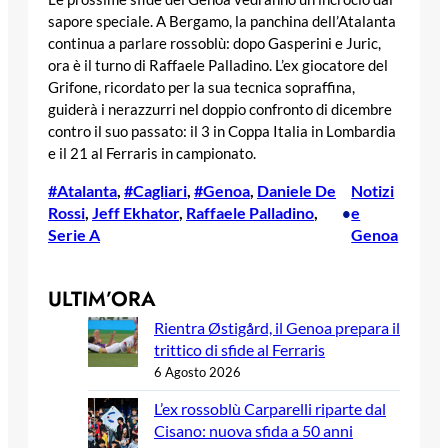
sapore speciale. A Bergamo, la panchina dell’Atalanta
continua a parlare rossoblù: dopo Gasperini e Juric,
ora è il turno di Raffaele Palladino. L’ex giocatore del
Grifone, ricordato per la sua tecnica sopraffina,
guiderà i nerazzurri nel doppio confronto di dicembre
contro il suo passato: il 3 in Coppa Italia in Lombardia
e il 21 al Ferraris in campionato.
#Atalanta
, 
#Cagliari
, 
#Genoa
, 
Daniele De
Notizi
Rossi
, 
Jeff Ekhator
, 
Raffaele Palladino
, 
e
•
Serie A
Genoa
ULTIM’ORA
Rientra Østigård, il Genoa prepara il
trittico di sfide al Ferraris
6 Agosto 2026
L’ex rossoblù Carparelli riparte dal
Cisano: nuova sfida a 50 anni