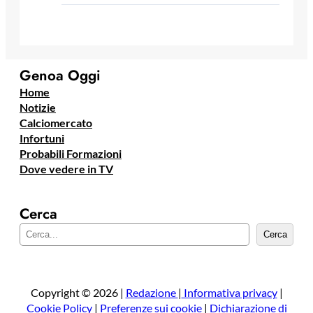
Genoa Oggi
Home
Notizie
Calciomercato
Infortuni
Probabili Formazioni
Dove vedere in TV
Cerca
C
Cerca
e
r
c
a
Copyright © 2026 |
Redazione
|
Informativa privacy
|
Cookie Policy
|
Preferenze sui cookie
|
Dichiarazione di