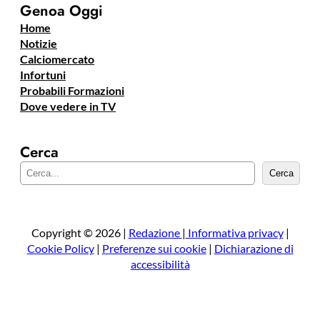
Genoa Oggi
Home
Notizie
Calciomercato
Infortuni
Probabili Formazioni
Dove vedere in TV
Cerca
C
Cerca
e
r
c
a
Copyright © 2026 |
Redazione
|
Informativa privacy
|
Cookie Policy
|
Preferenze sui cookie
|
Dichiarazione di
accessibilità