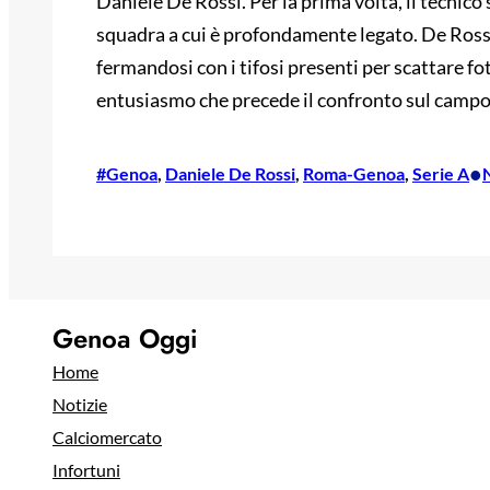
Daniele De Rossi. Per la prima volta, il tecnico
squadra a cui è profondamente legato. De Rossi 
fermandosi con i tifosi presenti per scattare f
entusiasmo che precede il confronto sul campo
•
#Genoa
, 
Daniele De Rossi
, 
Roma-Genoa
, 
Serie A
Genoa Oggi
Home
Notizie
Calciomercato
Infortuni