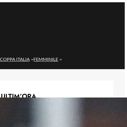
COPPA ITALIA
FEMMINILE
ULTIM’ORA
Genoa, idea Dallinga per l’attacco: la
chiave è un’operazione tra Bologna e
Fiorentina