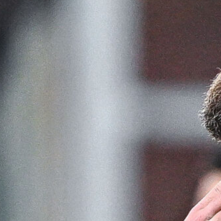
7 Agosto 2026
Scaglione lascia il Genoa, il Borussia
Dortmund continua a puntare sui
talenti italiani
7 Agosto 2026
Masini verso l’addio al Genoa, il
Frosinone offre 5 milioni per il
centrocampista
7 Agosto 2026