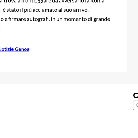
 si trova a fronteggiare da avversario la Roma,
è stato il più acclamato al suo arrivo,
oto e firmare autografi, in un momento di grande
.
Notizie Genoa
C
C
e
r
c