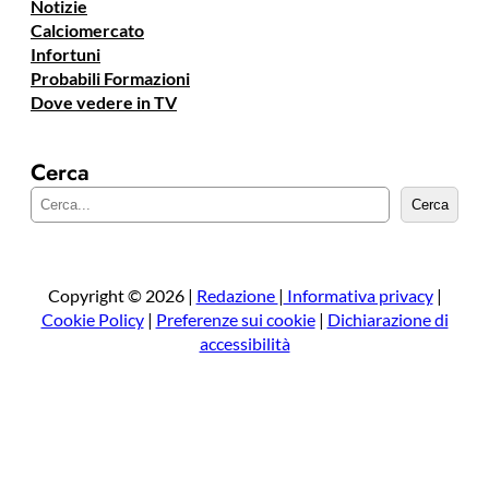
Notizie
Calciomercato
Infortuni
Probabili Formazioni
Dove vedere in TV
Cerca
C
Cerca
e
r
c
a
Copyright © 2026 |
Redazione
|
Informativa privacy
|
Cookie Policy
|
Preferenze sui cookie
|
Dichiarazione di
accessibilità