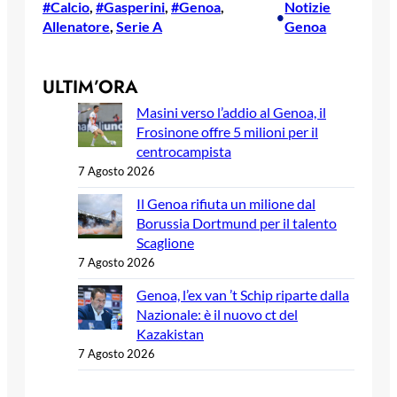
#Calcio
, 
#Gasperini
, 
#Genoa
, 
Notizie
•
Allenatore
, 
Serie A
Genoa
ULTIM’ORA
Masini verso l’addio al Genoa, il
Frosinone offre 5 milioni per il
centrocampista
7 Agosto 2026
Il Genoa rifiuta un milione dal
Borussia Dortmund per il talento
Scaglione
7 Agosto 2026
Genoa, l’ex van ’t Schip riparte dalla
Nazionale: è il nuovo ct del
Kazakistan
7 Agosto 2026