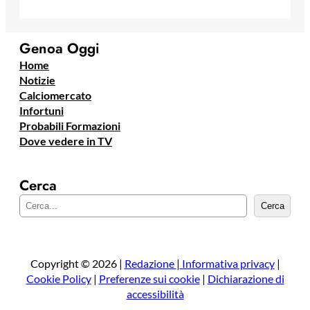
Genoa Oggi
Home
Notizie
Calciomercato
Infortuni
Probabili Formazioni
Dove vedere in TV
Cerca
C
Cerca
e
r
c
a
Copyright © 2026 |
Redazione
|
Informativa privacy
|
Cookie Policy
|
Preferenze sui cookie
|
Dichiarazione di
accessibilità