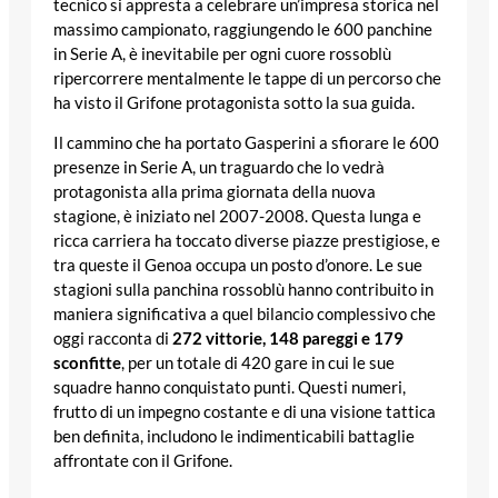
tecnico si appresta a celebrare un’impresa storica nel
massimo campionato, raggiungendo le 600 panchine
in Serie A, è inevitabile per ogni cuore rossoblù
ripercorrere mentalmente le tappe di un percorso che
ha visto il Grifone protagonista sotto la sua guida.
Il cammino che ha portato Gasperini a sfiorare le 600
presenze in Serie A, un traguardo che lo vedrà
protagonista alla prima giornata della nuova
stagione, è iniziato nel 2007-2008. Questa lunga e
ricca carriera ha toccato diverse piazze prestigiose, e
tra queste il Genoa occupa un posto d’onore. Le sue
stagioni sulla panchina rossoblù hanno contribuito in
maniera significativa a quel bilancio complessivo che
oggi racconta di
272 vittorie, 148 pareggi e 179
sconfitte
, per un totale di 420 gare in cui le sue
squadre hanno conquistato punti. Questi numeri,
frutto di un impegno costante e di una visione tattica
ben definita, includono le indimenticabili battaglie
affrontate con il Grifone.