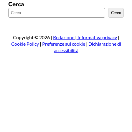
Cerca
C
Cerca
e
r
c
a
Copyright © 2026 |
Redazione
|
Informativa privacy
|
Cookie Policy
|
Preferenze sui cookie
|
Dichiarazione di
accessibilità