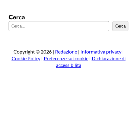
Cerca
C
Cerca
e
r
c
a
Copyright © 2026 |
Redazione
|
Informativa privacy
|
Cookie Policy
|
Preferenze sui cookie
|
Dichiarazione di
accessibilità