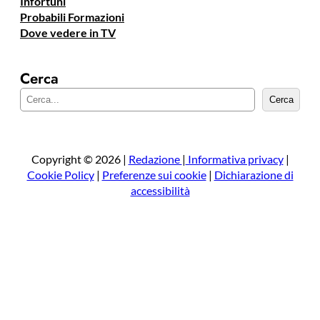
Infortuni
Probabili Formazioni
Dove vedere in TV
Cerca
C
Cerca
e
r
c
a
Copyright © 2026 |
Redazione
|
Informativa privacy
|
Cookie Policy
|
Preferenze sui cookie
|
Dichiarazione di
accessibilità