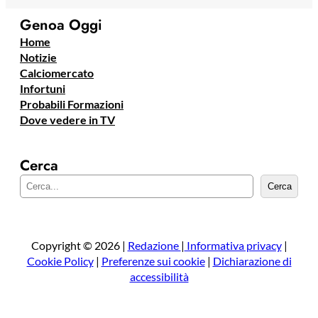
Genoa Oggi
Home
Notizie
Calciomercato
Infortuni
Probabili Formazioni
Dove vedere in TV
Cerca
C
Cerca
e
r
c
a
Copyright © 2026 |
Redazione
|
Informativa privacy
|
Cookie Policy
|
Preferenze sui cookie
|
Dichiarazione di
accessibilità