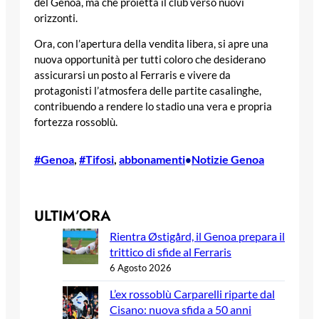
del Genoa, ma che proietta il club verso nuovi
orizzonti.
Ora, con l’apertura della vendita libera, si apre una
nuova opportunità per tutti coloro che desiderano
assicurarsi un posto al Ferraris e vivere da
protagonisti l’atmosfera delle partite casalinghe,
contribuendo a rendere lo stadio una vera e propria
fortezza rossoblù.
#Genoa
, 
#Tifosi
, 
abbonamenti
Notizie Genoa
•
ULTIM’ORA
Rientra Østigård, il Genoa prepara il
trittico di sfide al Ferraris
6 Agosto 2026
L’ex rossoblù Carparelli riparte dal
Cisano: nuova sfida a 50 anni