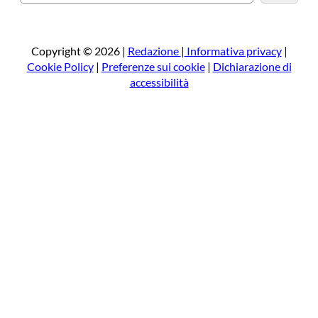
e
r
c
a
Copyright © 2026 |
Redazione
|
Informativa privacy
|
Cookie Policy
|
Preferenze sui cookie
|
Dichiarazione di
accessibilità