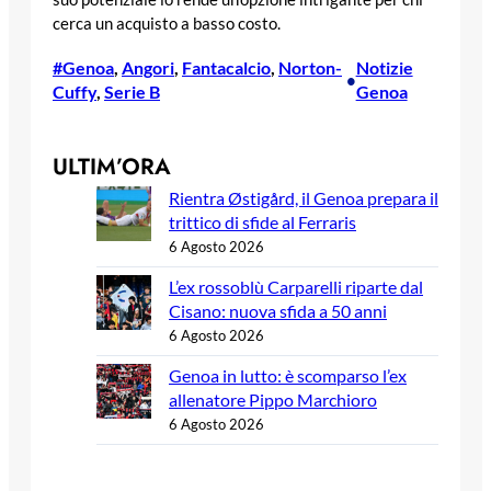
cerca un acquisto a basso costo.
#Genoa
, 
Angori
, 
Fantacalcio
, 
Norton-
Notizie
•
Cuffy
, 
Serie B
Genoa
ULTIM’ORA
Rientra Østigård, il Genoa prepara il
trittico di sfide al Ferraris
6 Agosto 2026
L’ex rossoblù Carparelli riparte dal
Cisano: nuova sfida a 50 anni
6 Agosto 2026
Genoa in lutto: è scomparso l’ex
allenatore Pippo Marchioro
6 Agosto 2026