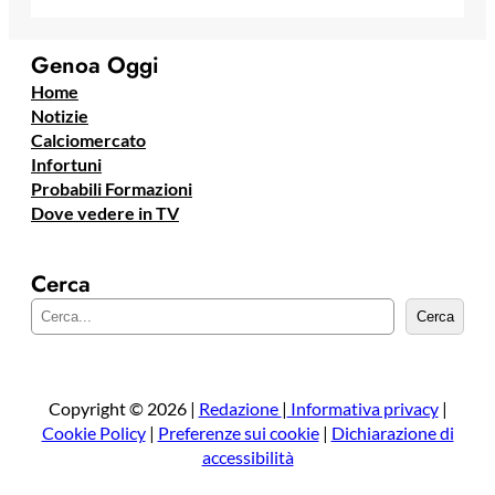
Genoa Oggi
Home
Notizie
Calciomercato
Infortuni
Probabili Formazioni
Dove vedere in TV
Cerca
C
Cerca
e
r
c
a
Copyright © 2026 |
Redazione
|
Informativa privacy
|
Cookie Policy
|
Preferenze sui cookie
|
Dichiarazione di
accessibilità